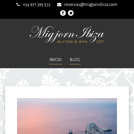
+34 971 393 573
reservas@migjornibiza.com
INICIO
BLOG