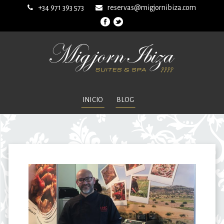
+34 971 393 573
reservas@migjornibiza.com
INICIO
BLOG