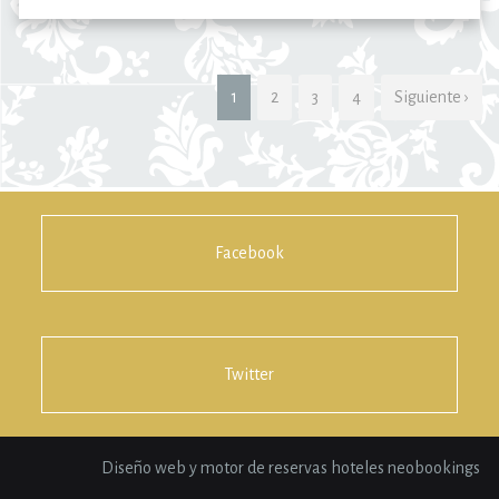
1
2
3
4
Siguiente ›
Facebook
Twitter
Diseño web y motor de reservas hoteles neobookings