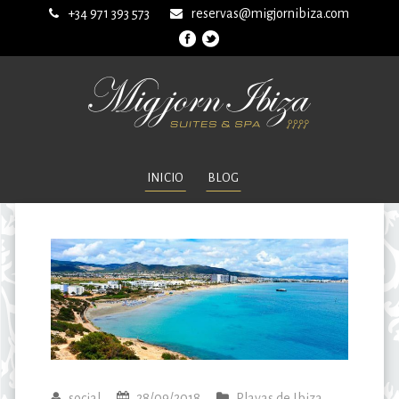
+34 971 393 573
reservas@migjornibiza.com
INICIO
BLOG
social
28/09/2018
Playas de Ibiza