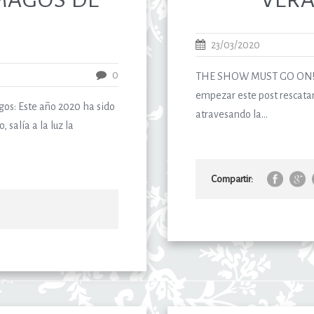
23/03/2020
0
THE SHOW MUST GO ON! IB
empezar este post rescatan
s: Este año 2020 ha sido
atravesando la...
salía a la luz la
Compartir: