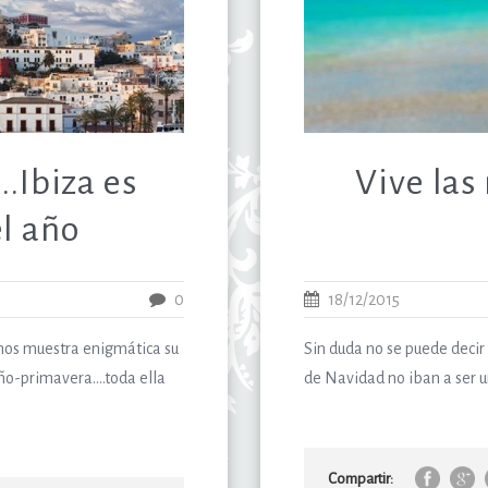
..Ibiza es
Vive las
el año
0
18/12/2015
e nos muestra enigmática su
Sin duda no se puede decir 
oño-primavera….toda ella
de Navidad no iban a ser u
Compartir: