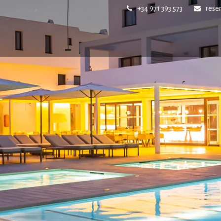
+34 971 393 573
rese