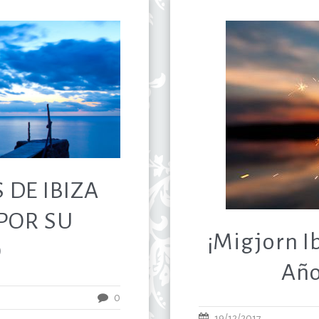
 DE IBIZA
POR SU
¡Migjorn Ib
O
Año
0
19/12/2017