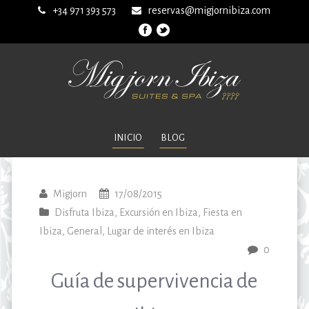
+34 971 393 573
reservas@migjornibiza.com
INICIO
BLOG
Migjorn
17/08/2015
Disfruta Ibiza
,
Excursión en Ibiza
,
Fiesta en
Ibiza
,
General
,
Lugar de interés en Ibiza
0
Guía de supervivencia de