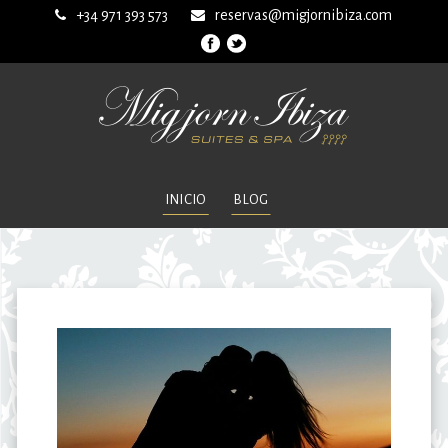
+34 971 393 573
reservas@migjornibiza.com
INICIO
BLOG