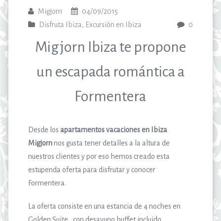
Migjorn
04/09/2015
Disfruta Ibiza
,
Excursión en Ibiza
0
Migjorn Ibiza te propone
un escapada romántica a
Formentera
Desde los
apartamentos vacaciones en Ibiza
Migjorn
nos gusta tener detalles a la altura de
nuestros clientes y por eso hemos creado esta
estupenda oferta para disfrutar y conocer
Formentera.
La oferta consiste en una estancia de 4 noches en
Golden Suite , con desayuno buffet incluido,