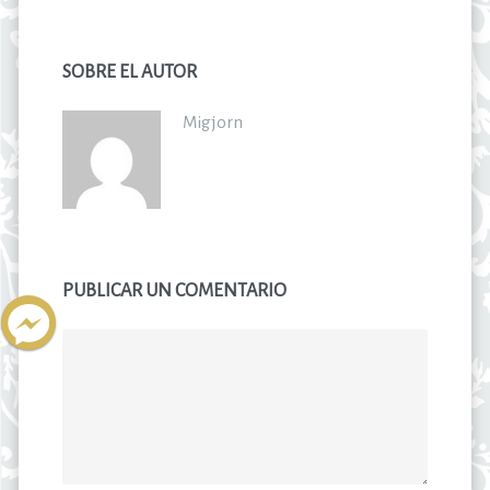
SOBRE EL AUTOR
Migjorn
PUBLICAR UN COMENTARIO