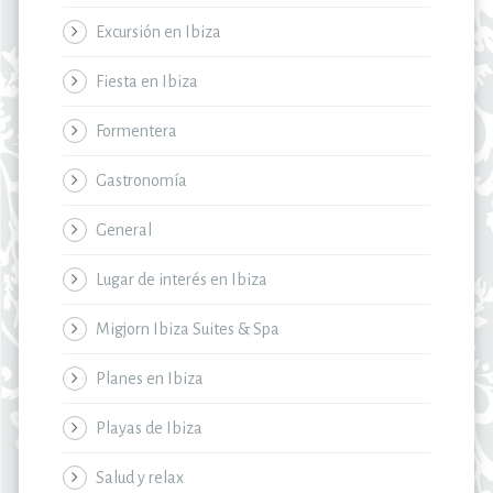
Excursión en Ibiza
Fiesta en Ibiza
Formentera
Gastronomía
General
Lugar de interés en Ibiza
Migjorn Ibiza Suites & Spa
Planes en Ibiza
Playas de Ibiza
Salud y relax