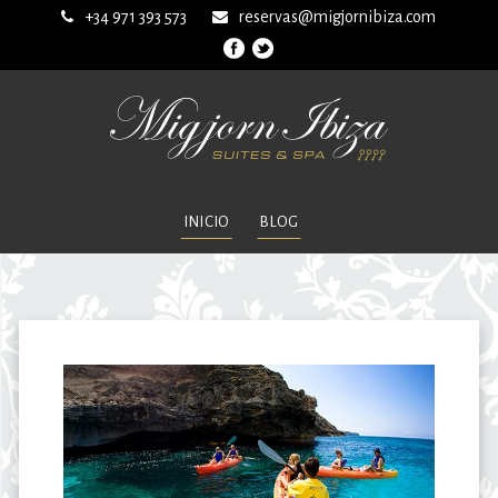
+34 971 393 573
reservas@migjornibiza.com
INICIO
BLOG