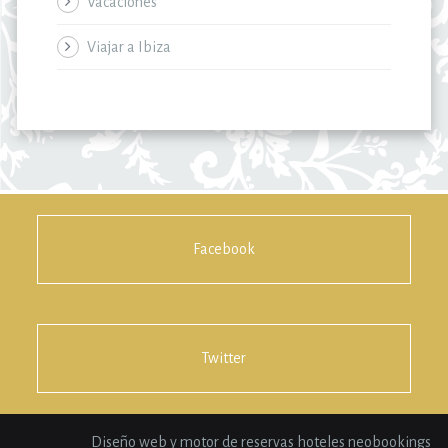
Vacaciones
Viajar a Ibiza
Facebook
Twitter
Diseño web y motor de reservas hoteles neobookings