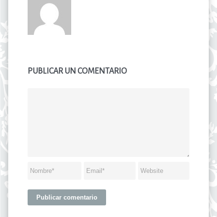
PUBLICAR UN COMENTARIO