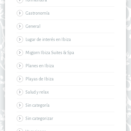
Formentera
Gastronomía
General
Lugar de interés en Ibiza
Migjorn Ibiza Suites & Spa
Planes en Ibiza
Playas de Ibiza
Salud y relax
Sin categoría
Sin categorizar