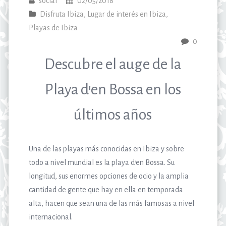
social
02/05/2018
Disfruta Ibiza
,
Lugar de interés en Ibiza
,
Playas de Ibiza
0
Descubre el auge de la
Playa d’en Bossa en los
últimos años
Una de las playas más conocidas en Ibiza y sobre
todo a nivel mundial es la playa d’en Bossa. Su
longitud, sus enormes opciones de ocio y la amplia
cantidad de gente que hay en ella en temporada
alta, hacen que sean una de las más famosas a nivel
internacional.