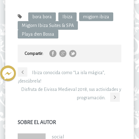
bora bora
Ibiza
migjorn ibiza
Migjorn Ibiza Suites & SPA
Playa d’en Bossa
Compartir:
Ibiza conocida como “La isla mágica”,
¡descúbrela!
Disfruta de Eivissa Medieval 2018, sus actividades y
programación.
SOBRE EL AUTOR
social