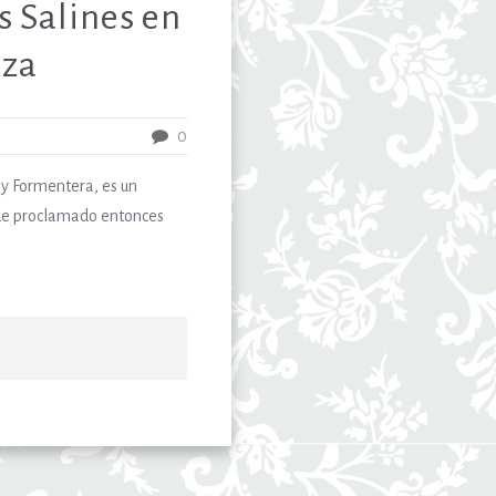
s Salines en
iza
0
 y Formentera, es un
Fue proclamado entonces