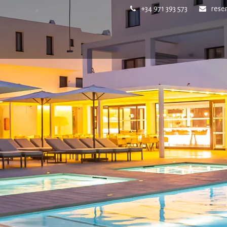
+34 971 393 573
rese