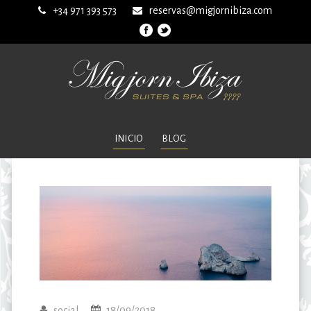
+34 971 393 573
reservas@migjornibiza.com
INICIO
BLOG
social
18/09/2018