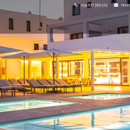
+34 971 393 573
rese