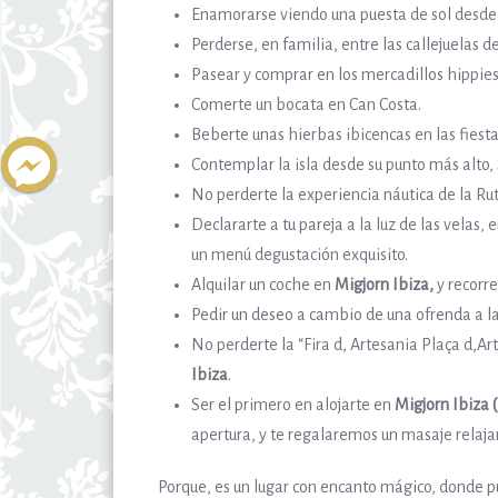
Enamorarse viendo una puesta de sol desde l
Perderse, en familia, entre las callejuelas d
Pasear y comprar en los mercadillos hippies 
Comerte un bocata en Can Costa.
Beberte unas hierbas ibicencas en las fiesta
Contemplar la isla desde su punto más alto, 
No perderte la experiencia náutica de la Ruta
Declararte a tu pareja a la luz de las velas, 
un menú degustación exquisito.
Alquilar un coche en
Migjorn Ibiza,
y recorre
Pedir un deseo a cambio de una ofrenda a la
No perderte la “Fira d, Artesania Plaça d,Art”
Ibiza
.
Ser el primero en alojarte en
Migjorn Ibiza 
apertura, y te regalaremos un masaje relaja
Porque, es un lugar con encanto mágico, donde pu