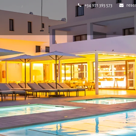
+34 971 393 573
rese