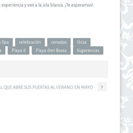
experiencia y ven a la isla blanca. ¡Te esperamos!.
s Spa
celebración
consejos
Ibiza
a
Playa d
Playa d’en Bossa
Sugerencias
AL QUE ABRE SUS PUERTAS AL VERANO EN MAYO