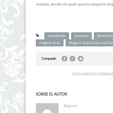
maletas, decide con quién quieres compartir esta 
actividades
baleares
Beneficio
migjorn ibiza
Migjorn Ibiza Suites and Sp
Compartir:
IBIZA PARAÍSO TERREN
SOBRE EL AUTOR
Migjorn