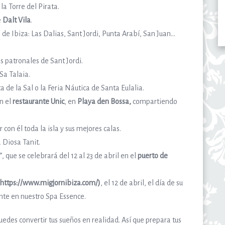
a Torre del Pirata.
e
Dalt Vila
.
de Ibiza: Las Dalias, Sant Jordi, Punta Arabí, San Juan…
s patronales de Sant Jordi.
Sa Talaia.
 de la Sal o la Feria Náutica de Santa Eulalia.
en el
restaurante Unic
, en
Playa den Bossa,
compartiendo
r con él toda la isla y sus mejores calas.
 Diosa Tanit.
, que se celebrará del 12 al 23 de abril en el
puerto de
(https://www.migjornibiza.com/)
, el 12 de abril, el día de su
nte en nuestro Spa Essence.
edes convertir tus sueños en realidad. Así que prepara tus