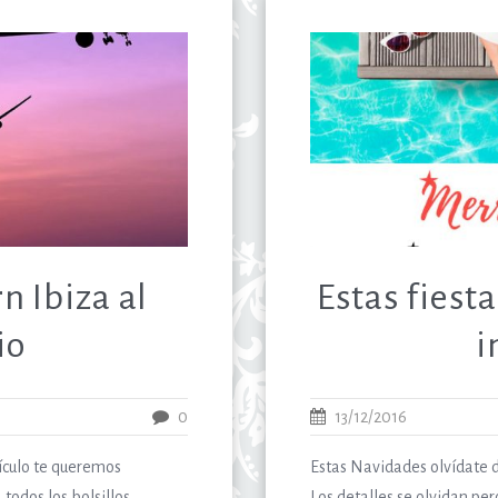
n Ibiza al
Estas fiest
io
i
0
13/12/2016
tículo te queremos
Estas Navidades olvídate d
todos los bolsillos.
Los detalles se olvidan pe