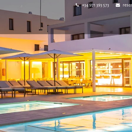
+34 971 393 573
rese