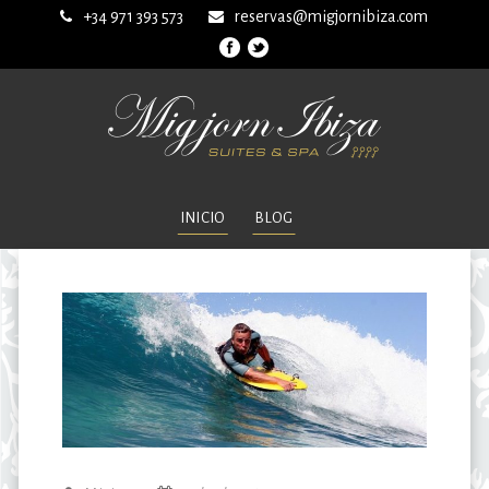
+34 971 393 573
reservas@migjornibiza.com
INICIO
BLOG