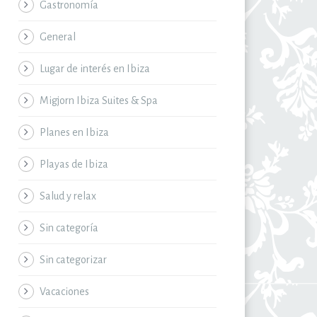
Gastronomía
General
Lugar de interés en Ibiza
Migjorn Ibiza Suites & Spa
Planes en Ibiza
Playas de Ibiza
Salud y relax
Sin categoría
Sin categorizar
Vacaciones