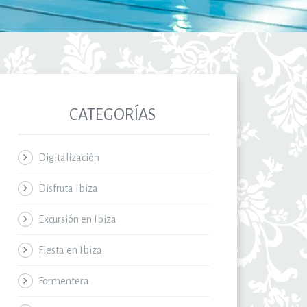
CATEGORÍAS
Digitalización
Disfruta Ibiza
Excursión en Ibiza
Fiesta en Ibiza
Formentera