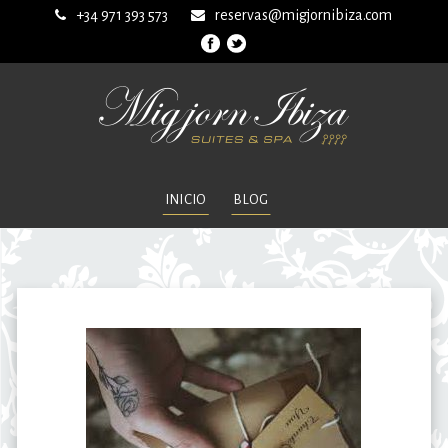
+34 971 393 573
reservas@migjornibiza.com
INICIO
BLOG