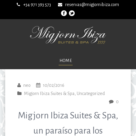
+34 971 393 573
reservas@migjornibiza.com
HOME
neo
10/02/2016
Migjorn Ibiza Suites & Spa
,
Uncategorized
0
Migjorn Ibiza Suites & Spa,
un paraíso para los