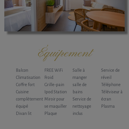
Équipement
Balcon
FREE WiFi
Salle à
Service de
Climatisation
Froid
manger
réveil
Coffre fort
Grille-pain
salle de
Téléphone
Cuisine
Ipod Station
bains
Téléviseur à
complètement
Miroir pour
Service de
écran
équipé
se maquiller
nettoyage
Plasma
Divan lit
Plaque
inclus