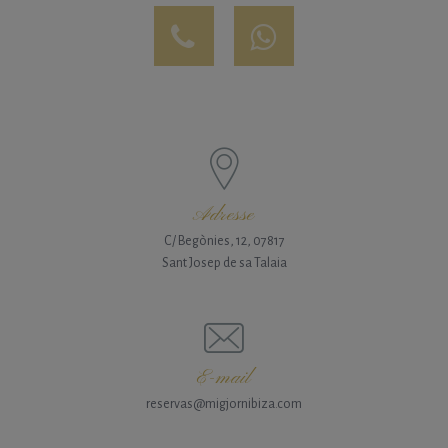
Adresse
C/ Begònies, 12, 07817
Sant Josep de sa Talaia
E-mail
reservas@migjornibiza.com