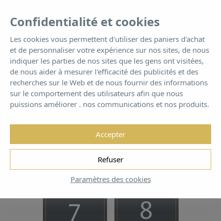
FR
Tog
Confidentialité et cookies
nav
Les cookies vous permettent d'utiliser des paniers d'achat
et de personnaliser votre expérience sur nos sites, de nous
2 Bedroom Suite
indiquer les parties de nos sites que les gens ont visitées,
de nous aider à mesurer l'efficacité des publicités et des
recherches sur le Web et de nous fournir des informations
Mieux qu’un hôtel ... tu ne veux pas rentrer à la maison
sur le comportement des utilisateurs afin que nous
puissions améliorer . nos communications et nos produits.
Accepter
Réservez dès maintenant pour
Refuser
GARANTIE DU MEILLEUR PRIX!
Paramètres des cookies
DATE D’ENTRÉE
DATE DE SORTIE
7
8