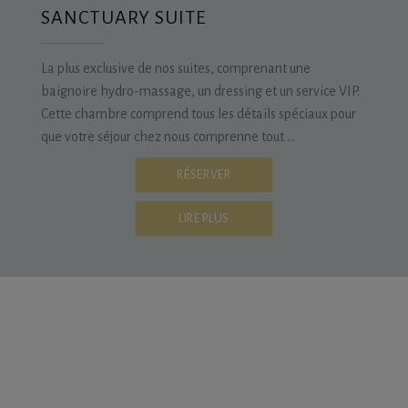
N'hésitez pas, nos suites feront de vos vacances à Ibiza
SANCTUARY SUITE
un séjour inoubliable. Prêt à en profiter ?
La plus exclusive de nos suites, comprenant une
baignoire hydro-massage, un dressing et un service VIP.
Cette chambre comprend tous les détails spéciaux pour
que votre séjour chez nous comprenne tout
…
RÉSERVER
LIRE PLUS