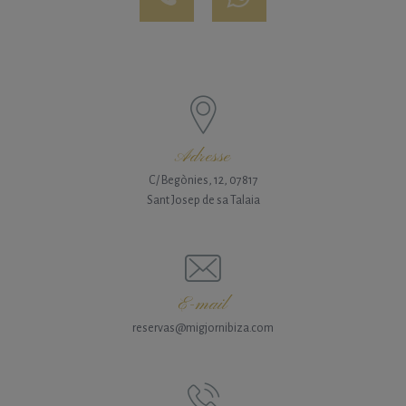
Adresse
C/ Begònies, 12, 07817
Sant Josep de sa Talaia
E-mail
reservas@migjornibiza.com