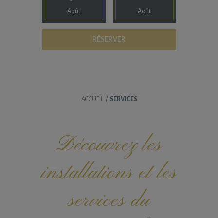
Août
Août
ACCUEIL
/
SERVICES
Découvrez les
installations et les
services du