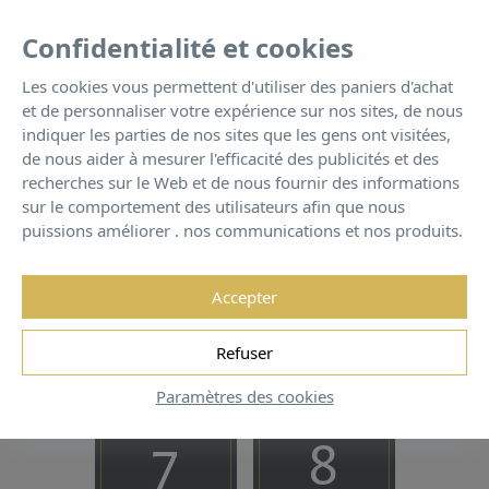
FR
Tog
Confidentialité et cookies
nav
Les cookies vous permettent d'utiliser des paniers d'achat
et de personnaliser votre expérience sur nos sites, de nous
Services
indiquer les parties de nos sites que les gens ont visitées,
de nous aider à mesurer l'efficacité des publicités et des
recherches sur le Web et de nous fournir des informations
Toutes les commodités que vous pouvez imaginer
sur le comportement des utilisateurs afin que nous
puissions améliorer . nos communications et nos produits.
Accepter
Réservez dès maintenant pour
Refuser
GARANTIE DU MEILLEUR PRIX!
Paramètres des cookies
DATE D’ENTRÉE
DATE DE SORTIE
7
8