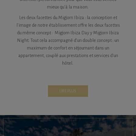
mieux qu'à la maison.
Les deux facettes du Migjorn Ibiza : la conception et
l'image de notre établissement offre les deux facettes
du même concept : Migjorn Ibiza Day y Migjorn Ibiza
Night. Tout cela accompagné d'un double concept : un
maximum de confort en séjournant dans un
appartement, couplé aux prestations et services d'un
hôtel.
LIRE PLUS
Nous comptons deux piscines, une salle de sport, un
espace VIP pour les affaires, une salle de conférence,
un salon de coiffure, un supermarché, une aire de jeux
pour les enfants et, bien sûr, notre centre exclusif Spa
Essence. De plus, nous offrons plusieurs types de