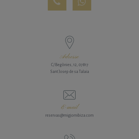
Adresse
C/ Begònies, 12, 07817
Sant Josep de sa Talaia
E-mail
reservas@migjornibiza.com