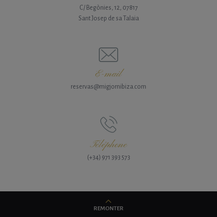
C/ Begònies, 12, 07817
Sant Josep de sa Talaia
E-mail
reservas@migjornibiza.com
Téléphone
(+34) 971 393 573
REMONTER