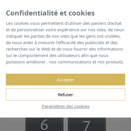
FR
Tog
Confidentialité et cookies
nav
Les cookies vous permettent d'utiliser des paniers d'achat
et de personnaliser votre expérience sur nos sites, de nous
Gym
indiquer les parties de nos sites que les gens ont visitées,
de nous aider à mesurer l'efficacité des publicités et des
recherches sur le Web et de nous fournir des informations
sur le comportement des utilisateurs afin que nous
puissions améliorer . nos communications et nos produits.
Accepter
Réservez dès maintenant pour
Refuser
GARANTIE DU MEILLEUR PRIX!
Paramètres des cookies
DATE D’ENTRÉE
DATE DE SORTIE
6
7