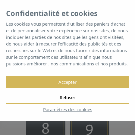
FR
Tog
Confidentialité et cookies
nav
Les cookies vous permettent d'utiliser des paniers d'achat
et de personnaliser votre expérience sur nos sites, de nous
Villa Es Vedrà
indiquer les parties de nos sites que les gens ont visitées,
de nous aider à mesurer l'efficacité des publicités et des
recherches sur le Web et de nous fournir des informations
Villa Es Vedrà
sur le comportement des utilisateurs afin que nous
puissions améliorer . nos communications et nos produits.
Accepter
Réservez dès maintenant pour
Refuser
GARANTIE DU MEILLEUR PRIX!
Paramètres des cookies
DATE D’ENTRÉE
DATE DE SORTIE
8
9