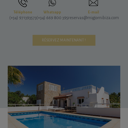
Téléphone
Whatsapp
E-mail
(+34) 971393573
(+34) 669 800 395
reservas@migjornibiza.com
RÉSERVEZ MAINTENANT !