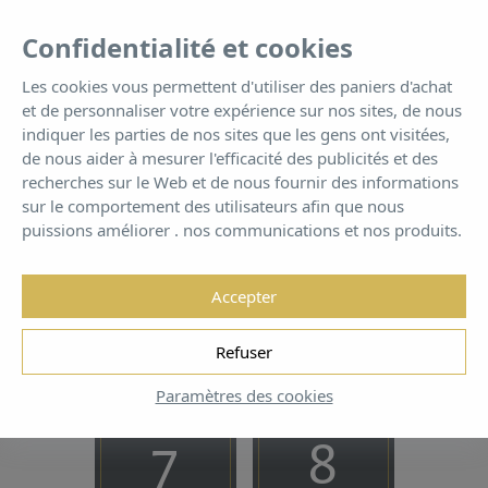
FR
Tog
Confidentialité et cookies
nav
Les cookies vous permettent d'utiliser des paniers d'achat
et de personnaliser votre expérience sur nos sites, de nous
Junior Suite
indiquer les parties de nos sites que les gens ont visitées,
de nous aider à mesurer l'efficacité des publicités et des
recherches sur le Web et de nous fournir des informations
Mieux qu’un hôtel ... tu ne veux pas rentrer à la maison
sur le comportement des utilisateurs afin que nous
puissions améliorer . nos communications et nos produits.
Accepter
Réservez dès maintenant pour
Refuser
GARANTIE DU MEILLEUR PRIX!
Paramètres des cookies
DATE D’ENTRÉE
DATE DE SORTIE
7
8