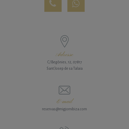
Adresse
C/ Begònies, 12, 07817
Sant Josep de sa Talaia
E-mail
reservas@migjornibiza.com