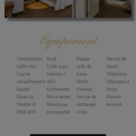
Équipement
Climatisation
Froid
Plaque
Service de
Coffre fort
Grille-pain
salle de
réveil
Cuisine
Internet /
bains
Téléphone
complètement
WiFi
Sèche-
Téléviseur à
équipé
Kitchenette
cheveux
écran
Divan lit
Micro-ondes
Service de
Plasma
Double lit
Miroir pour
nettoyage
terrasse
FREE WiFi
se maquiller
inclus