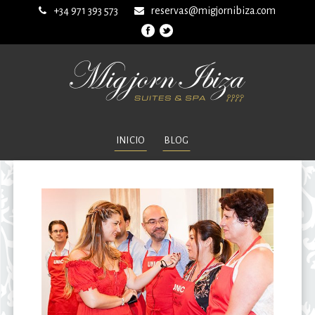
+34 971 393 573
reservas@migjornibiza.com
INICIO
BLOG