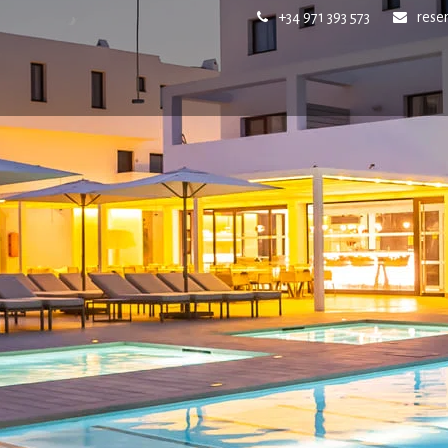
+34 971 393 573
rese