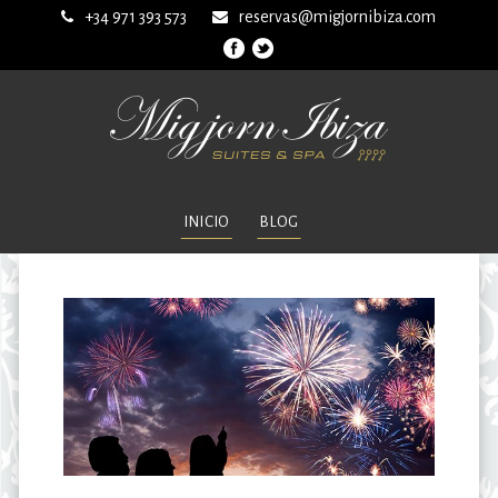
+34 971 393 573
reservas@migjornibiza.com
INICIO
BLOG