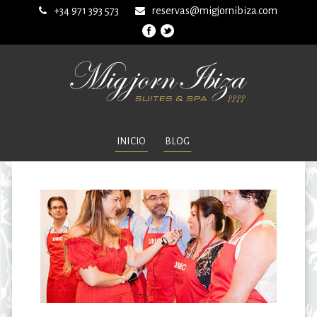
+34 971 393 573
reservas@migjornibiza.com
INICIO
BLOG