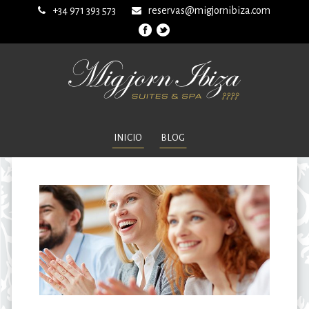
+34 971 393 573
reservas@migjornibiza.com
INICIO
BLOG