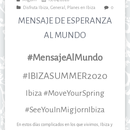
Disfruta Ibiza
,
General
,
Planes en Ibiza
0
MENSAJE DE ESPERANZA
AL MUNDO
#MensajeAlMundo
#IBIZASUMMER2020
Ibiza #MoveYourSpring
#SeeYouInMigjornIbiza
En estos días complicados en los que vivimos, Ibiza y