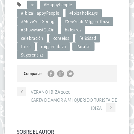
#
#HappyPeople
#IbizaHappyPeople
#Ibizaholidays
#MoveYourSpring
#SeeYouInMIgjornIbiza
#ShowMustGoOn
baleares
celebración
consejos
Felicidad
Ibiza
migjorn ibiza
Paraíso
Sugerencias
Compartir:
VERANO IBIZA 2020
CARTA DE AMOR A MI QUERIDO TURISTA DE
IBIZA
SOBRE EL AUTOR