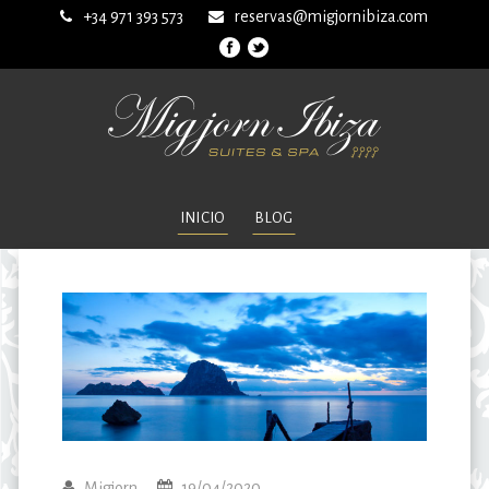
+34 971 393 573
reservas@migjornibiza.com
INICIO
BLOG
Migjorn
19/04/2020