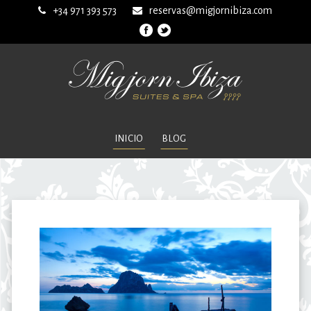
+34 971 393 573
reservas@migjornibiza.com
INICIO
BLOG