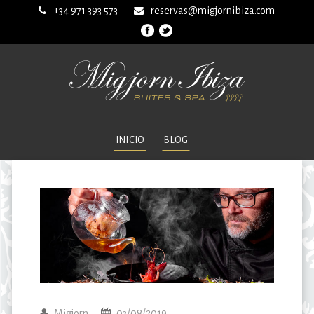
+34 971 393 573
reservas@migjornibiza.com
INICIO
BLOG
Migjorn
03/08/2019