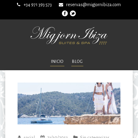
+34 971 393 573
reservas@migjornibiza.com
INICIO
BLOG
social
23/10/2017
Sin categorizar