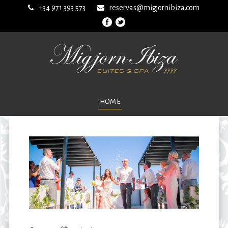
+34 971 393 573
reservas@migjornibiza.com
HOME