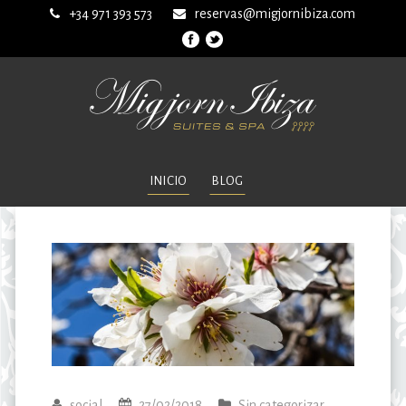
+34 971 393 573
reservas@migjornibiza.com
INICIO
BLOG
social
27/02/2018
Sin categorizar