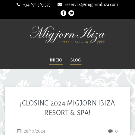
+34 971 393 573
reservas@migjornibiza.com
INICIO
BLOG
¡CLOSING 2024 MIGJORN IBIZA
RESORT & SPA!
28/10/2024
0