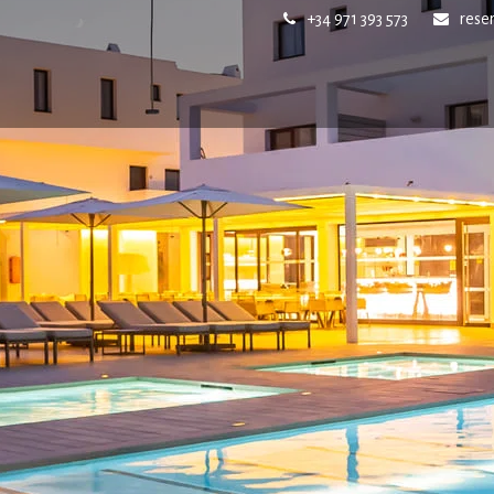
+34 971 393 573
rese