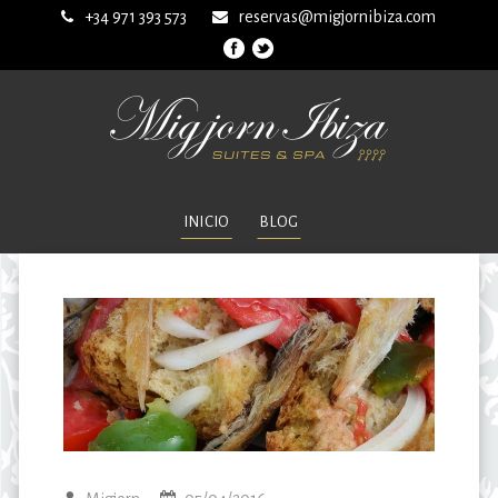
+34 971 393 573
reservas@migjornibiza.com
INICIO
BLOG