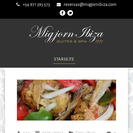
+34 971 393 573
reservas@migjornibiza.com
STARSEITE