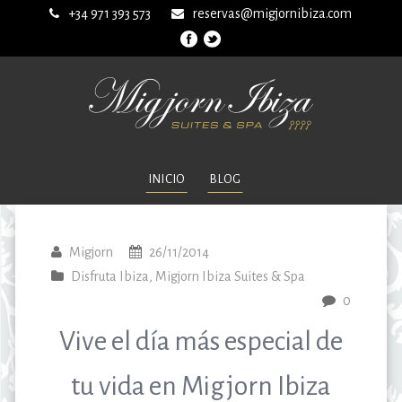
+34 971 393 573
reservas@migjornibiza.com
INICIO
BLOG
Migjorn
26/11/2014
Disfruta Ibiza
,
Migjorn Ibiza Suites & Spa
0
Vive el día más especial de
tu vida en Migjorn Ibiza