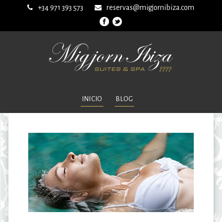
+34 971 393 573
reservas@migjornibiza.com
INICIO
BLOG