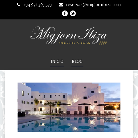
+34 971 393 573
reservas@migjornibiza.com
INICIO
BLOG