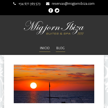
+34 971 393 573
reservas@migjornibiza.com
INICIO
BLOG