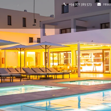
+34 971 393 573
rese