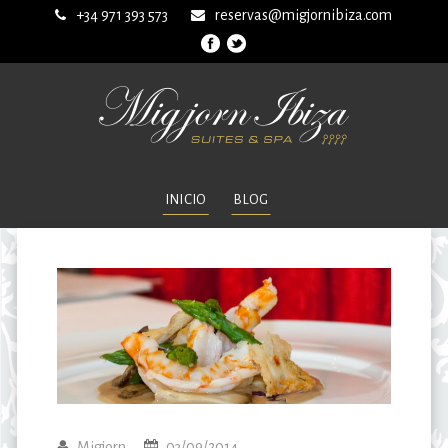
+34 971 393 573
reservas@migjornibiza.com
INICIO
BLOG
Migjorn
03/09/2014