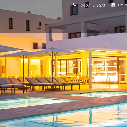
+34 971 393 573
rese