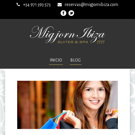
+34 971 393 573
reservas@migjornibiza.com
INICIO
BLOG