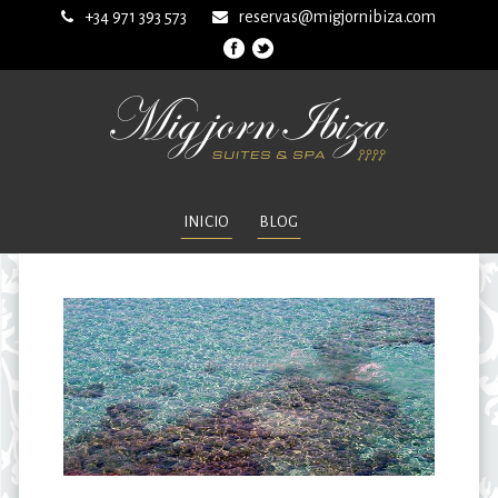
+34 971 393 573
reservas@migjornibiza.com
INICIO
BLOG