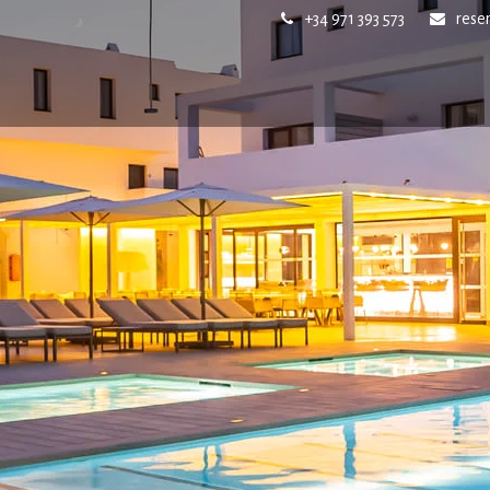
+34 971 393 573
rese