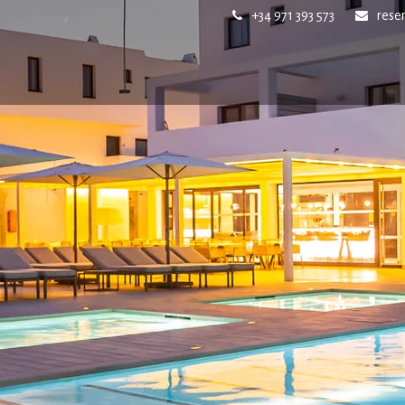
+34 971 393 573
rese